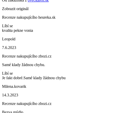
Od zákazníka z
oveckaren.sk
Zobrazit originál
Recenze nakupujícího heureka.sk
Líbí se
kvalita pekne vonia
Leopold
7.6.2023
Recenze nakupujícího zbozi.cz
Samé klady žádnou chybu.
Líbí se
Je fakt dobré.Samé klady žádnou chybu
Milena.kovarik
14.3.2023
Recenze nakupujícího zbozi.cz
Bezva mýdlo.