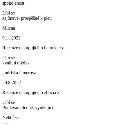
spokojenost
Líbí se
zajímavé, prospěšné k pleti
Milena
9.11.2022
Recenze nakupujícího heureka.cz
Líbí se
kvalitní mýdlo
jindriska.famerova
20.8.2022
Recenze nakupujícího zbozi.cz
Líbí se
Používám denně, vynikající
Nelíbí se
----