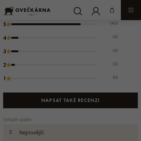
4.7
(53 hodnocení)
(43)
5
(4)
4
(4)
3
(2)
2
(0)
1
NAPSAT TAKÉ RECENZI
Seřadit podle