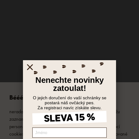
Bééé, já jsem Májenka,
nerada ruším, ale potřebuji od vás kopýtko na to, že můžu
zaznamenávat, jak se vám na Ovečkárně líbí. Pro
personalizaci reklam zpracováváme osobní údaje pomocí
cookies. Tyto technologie používáme i pro nepersonalizované