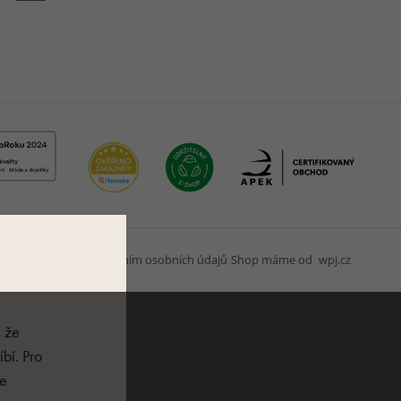
jů
Souhlas se zpracováním osobních údajů
Shop máme od
wpj.cz
, že
bí. Pro
je