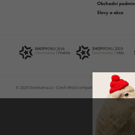
Obchodní podmín
Slevy a akce
© 2026 Oveckarna.cz - Czech Wool company s.r.o
Na