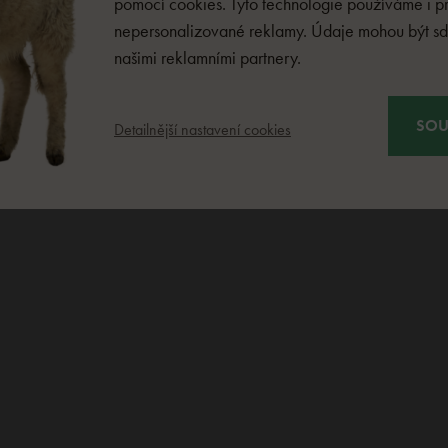
pomocí cookies. Tyto technologie používáme i p
nepersonalizované reklamy. Údaje mohou být sdí
našimi reklamními partnery.
SOU
Detailnější nastavení cookies