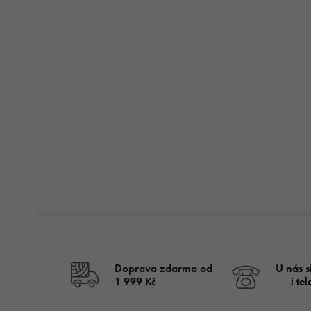
Doprava zdarma od
U nás s
1 999 Kč
i te