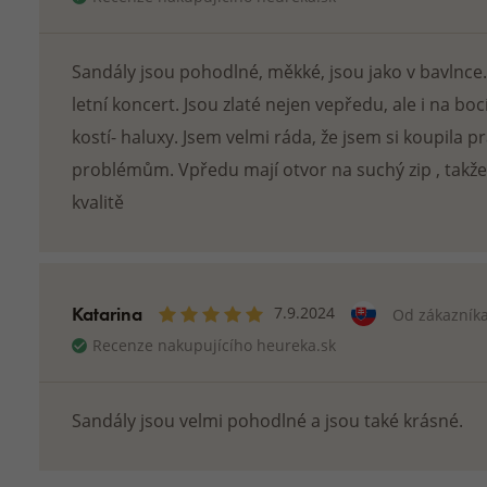
Barefoot tenisky
Capáčky
Dětské čepice
Barefoot baleríny
Dětské barefoot
RUKAVICE
Dětské rukavice
Barefoot pantofle a bačkory
Palčáky
Doplňky pro děti
Sandály jsou pohodlné, měkké, jsou jako v bavlnce.
ZIMNÍ A POD
Barefoot zimní boty
Návleky na ruc
Dětské šály a nákrčníky
letní koncert. Jsou zlaté nejen vepředu, ale i na b
Prstové rukavic
Dětské termo oblečení
kostí- haluxy. Jsem velmi ráda, že jsem si koupila 
problémům. Vpředu mají otvor na suchý zip , takže
kvalitě
Katarina
7.9.2024
Od zákazník
Recenze nakupujícího heureka.sk
Sandály jsou velmi pohodlné a jsou také krásné.