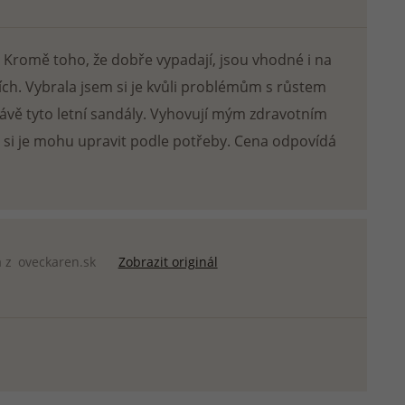
Trenky
 boty
 Kromě toho, že dobře vypadají, jsou vhodné i na
DOPLŇKY K OBLEČENÍ
ZIMNÍ OBUV
e
ocích. Vybrala jsem si je kvůli problémům s růstem
e
právě tyto letní sandály. Vyhovují mým zdravotním
 si je mohu upravit podle potřeby. Cena odpovídá
a z
oveckaren.sk
Zobrazit originál