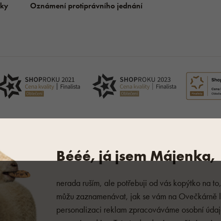
ky
Oznámení protiprávního jednání
hlásit závadný obsah
Nastavení cookies
Zásady zpracování osobních úda
Bééé, já jsem Májenka,
nerada ruším, ale potřebuji od vás kopýtko na to
můžu zaznamenávat, jak se vám na Ovečkárně lí
personalizaci reklam zpracováváme osobní úda