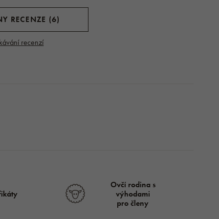
Y RECENZE (6)
kávání recenzí
Ovčí rodina s
fikáty
výhodami
pro členy