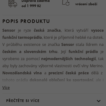
Doprava zdarma
vrácení zboží
od 1 999 Kč
POPIS PRODUKTU
Sensor
je ryze
česká značka
, která vytváří
vysoce
funkční termoprádlo
, které je příjemně hebké na dotek.
V průběhu existence se značka
Sensor
stala lídrem na
českém a slovenském trhu
. Její
funkční prádlo
je
vyrobeno za pomocí
nejmodernějších technologií
, tak
aby byly zachovány výborné vlastnosti ovčí vlny Merino.
Novozélandská vlna
a
precizní česká práce
dělá z
tohoto prádla
dokonalé oblečení ke sportování
, ale i
na běžné nošení.
Více
PŘEČTĚTE SI VÍCE
Materiál:
100 % ovčí vlna Merino