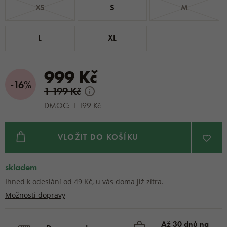
XS
S
M
L
XL
999 Kč
-16%
1 199 Kč
DMOC: 1 199 Kč
VLOŽIT DO KOŠÍKU
skladem
Ihned k odeslání od 49 Kč, u vás doma již zítra.
Možnosti dopravy
Až 30 dnů na