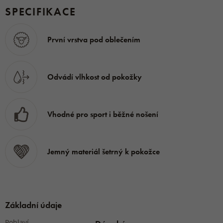
Gramáž:
SPECIFIKACE
160 g/m2
První vrstva pod oblečením
Tento produkt je
vyroben v České republice.
Odvádí vlhkost od pokožky
Vhodné pro sport i běžné nošení
Jemný materiál šetrný k pokožce
Základní údaje
Pohlaví