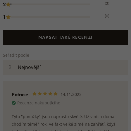
Rozměry:
(3)
2
Délka stélky x obvod okraje x výška podkolenky
(0)
1
36-39 - 20 x 28 x 30 cm
40-43 - 22 x 30 x 30 cm
NAPSAT TAKÉ RECENZI
44-47 -24 x 34 x 31 cm
Seřadit podle
Patricie
14.11.2023
Recenze nakupujícího
Tyto "ponožky" jsou naprosto skvělé. Už v nich doma
chodím téměř rok. Ve fakt velké zimě na zahřátí, když