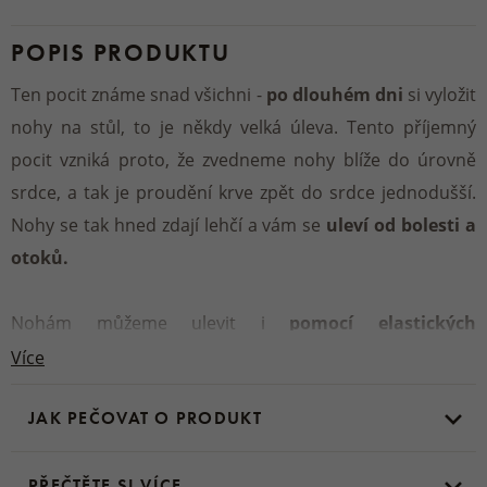
POPIS PRODUKTU
Ten pocit známe snad všichni -
po dlouhém dni
si vyložit
nohy na stůl, to je někdy velká úleva. Tento příjemný
pocit vzniká proto, že zvedneme nohy blíže do úrovně
srdce, a tak je proudění krve zpět do srdce jednodušší.
Nohy se tak hned zdají lehčí a vám se
uleví od bolesti a
otoků.
Nohám můžeme ulevit i
pomocí elastických
podkolenek
, které nohu
příjemně stahují a tím
Více
pomáhají posílit proudění krve
v nohách. Ovčí vlna
JAK PEČOVAT O PRODUKT
navíc nohy příjemně zahřeje. Pokud tedy hledáte
elastické podkolenky, které podporují prokrvení nohou a
chodidel, ty naše z Merino vlny budou pro vás ty pravé.
PŘEČTĚTE SI VÍCE