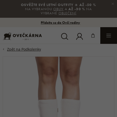
×
OSVĚŽTE SVÉ LETNÍ OUTFITY
☀️
AŽ -50 %
NA VYBRANOU
OBUV
A
AŽ -30 %
NA
VYBRANÉ
OBLEČENÍ
Přidejte se do Ovčí rodiny