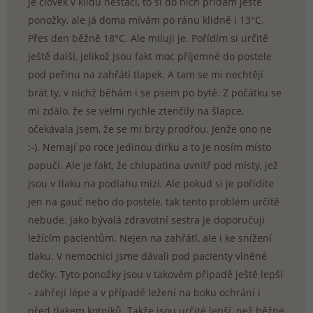
je člověk v klidu nestačí, to si do nich přidám ještě
ponožky, ale já doma mívám po ránu klidně i 13°C.
Přes den běžně 18°C. Ale miluji je. Pořídím si určitě
ještě další, jelikož jsou fakt moc příjemné do postele
pod peřinu na zahřátí tlapek. A tam se mi nechtějí
brát ty, v nichž běhám i se psem po bytě. Z počátku se
mi zdálo, že se velmi rychle ztenčily na šlapce,
očekávala jsem, že se mi brzy prodřou. Jenže ono ne
:-). Nemají po roce jedinou dírku a to je nosím místo
papučí. Ale je fakt, že chlupatina uvnitř pod místy, jež
jsou v tlaku na podlahu mizí. Ale pokud si je pořídíte
jen na gauč nebo do postele, tak tento problém určitě
nebude. Jako bývalá zdravotní sestra je doporučuji
ležícím pacientům. Nejen na zahřátí, ale i ke snížení
tlaku. V nemocnici jsme dávali pod pacienty vlněné
dečky. Tyto ponožky jsou v takovém případě ještě lepší
- zahřejí lépe a v případě ležení na boku ochrání i
před tlakem kotníků. Takže jsou určitě lepší, než běžné