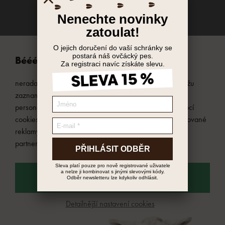
Bééé, já jsem Májenka,
nerada ruším, ale potřebuji od vás kopýtko na to, že můžu
zaznamenávat, jak se vám na Ovečkárně líbí. Pro
personalizaci reklam zpracováváme osobní údaje pomocí
cookies. Tyto technologie používáme i pro nepersonalizované
reklamy. Údaje mohou být sdíleny s našimi reklamními
partnery.
SOUHLASÍM
Detailnější nastavení cookies