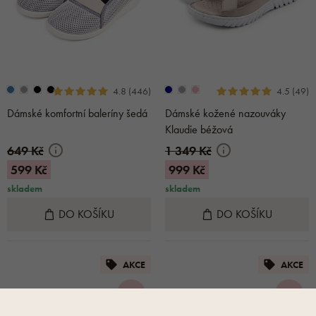
4.8 (446)
4.5 (49)
Dámské komfortní baleríny šedá
Dámské kožené nazouváky
Klaudie béžová
649 Kč
1 349 Kč
599 Kč
999 Kč
skladem
skladem
DO KOŠÍKU
DO KOŠÍKU
AKCE
AKCE
-15 %
-15 %