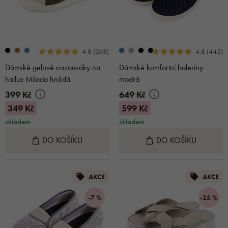
4.8 (268)
4.8 (445)
Dámské gelové nazouváky na
Dámské komfortní baleríny
hallux Milada hnědá
modrá
399 Kč
649 Kč
349 Kč
599 Kč
skladem
skladem
DO KOŠÍKU
DO KOŠÍKU
AKCE
AKCE
-7 %
-25 %