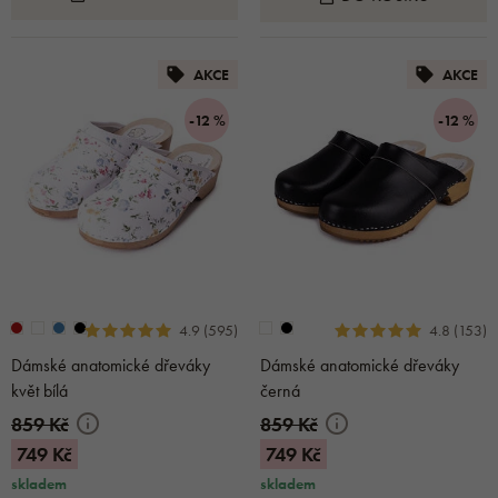
AKCE
AKCE
-12 %
-12 %
4.9 (595)
4.8 (153)
Dámské anatomické dřeváky
Dámské anatomické dřeváky
květ bílá
černá
859 Kč
859 Kč
749 Kč
749 Kč
skladem
skladem