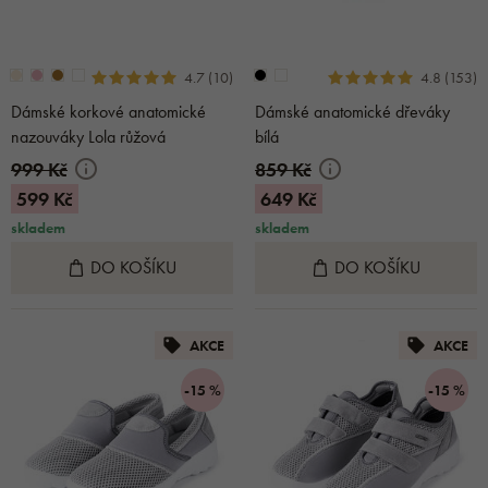
4.7 (10)
4.8 (153)
Dámské korkové anatomické
Dámské anatomické dřeváky
nazouváky Lola růžová
bílá
999 Kč
859 Kč
599 Kč
649 Kč
skladem
skladem
DO KOŠÍKU
DO KOŠÍKU
AKCE
AKCE
-15 %
-15 %