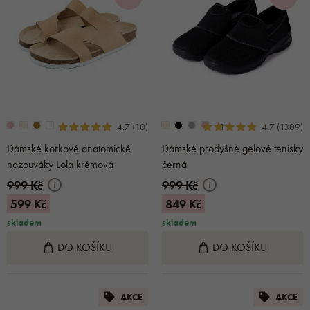
+1
4.7 (10)
4.7 (1309)
Dámské korkové anatomické
Dámské prodyšné gelové tenisky
nazouváky Lola krémová
černá
999 Kč
999 Kč
599 Kč
849 Kč
skladem
skladem
DO KOŠÍKU
DO KOŠÍKU
AKCE
AKCE