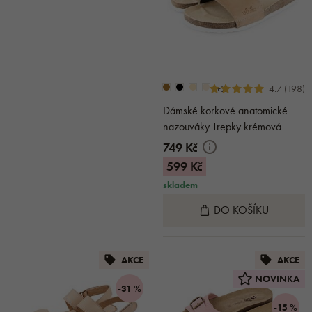
+2
4.7 (198)
Dámské korkové anatomické
nazouváky Trepky krémová
749 Kč
599 Kč
skladem
DO KOŠÍKU
AKCE
AKCE
NOVINKA
-31 %
-15 %