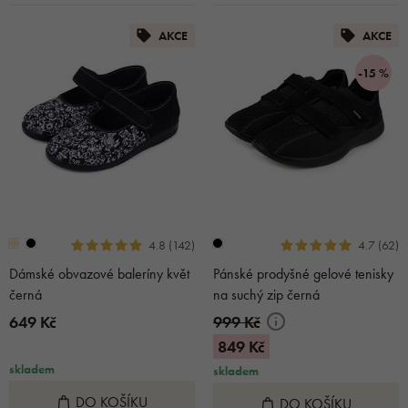
AKCE
AKCE
-15 %
4.8 (142)
4.7 (62)
Dámské obvazové baleríny květ
Pánské prodyšné gelové tenisky
černá
na suchý zip černá
649 Kč
999 Kč
849 Kč
skladem
skladem
DO KOŠÍKU
DO KOŠÍKU