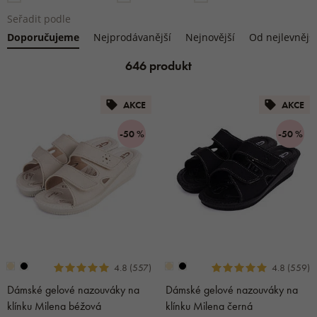
Seřadit podle
Doporučujeme
Nejprodávanější
Nejnovější
Od nejlevnějš
KABÁTY A BUNDY
VLOŽKY DO BOT
DÁRKOVÉ SADY
646 produkt
STREETWEAR
DOPLŇKY K OBUVI
DÁRKY PRO SPORTOVCE
AKCE
AKCE
-50 %
-50 %
DOMÁCÍ OBLEČENÍ
DÁRKY NA CHATU A CHALUPU
DOPLŇKY K OBLEČENÍ
4.8 (557)
4.8 (559)
Dámské gelové nazouváky na
Dámské gelové nazouváky na
klínku Milena béžová
klínku Milena černá