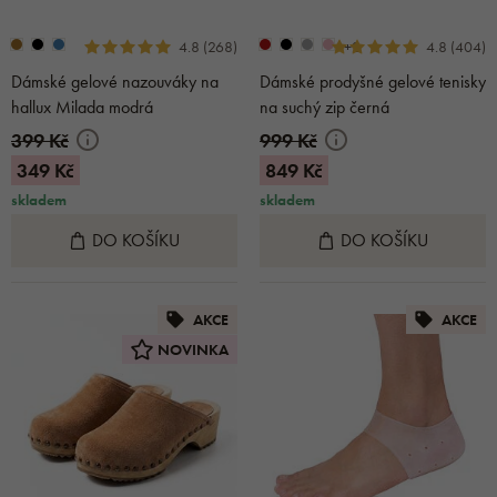
+2
4.8 (268)
4.8 (404)
Dámské gelové nazouváky na
Dámské prodyšné gelové tenisky
hallux Milada modrá
na suchý zip černá
399 Kč
999 Kč
349 Kč
849 Kč
skladem
skladem
DO KOŠÍKU
DO KOŠÍKU
AKCE
AKCE
NOVINKA