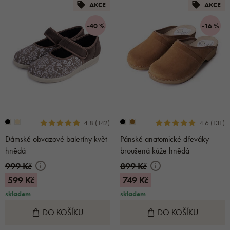
AKCE
AKCE
-40 %
-16 %
4.8 (142)
4.6 (131)
Dámské obvazové baleríny květ
Pánské anatomické dřeváky
hnědá
broušená kůže hnědá
999 Kč
899 Kč
599 Kč
749 Kč
skladem
skladem
DO KOŠÍKU
DO KOŠÍKU