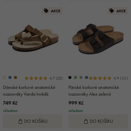
AKCE
AKCE
+1
4.7 (22)
4.9 (131)
Dámské korkové anatomické
Pánské korkové anatomické
nazouváky Vanda hnědá
nazouváky Alex zelená
749 Kč
999 Kč
skladem
skladem
DO KOŠÍKU
DO KOŠÍKU