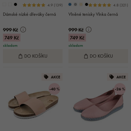
4.9 (139)
4.8 (321)
Dámské nízké dřeváky černá
Vlněné tenisky Vlnka černá
999 Kč
999 Kč
749 Kč
749 Kč
skladem
skladem
DO KOŠÍKU
DO KOŠÍKU
AKCE
AKCE
-40 %
-26 %