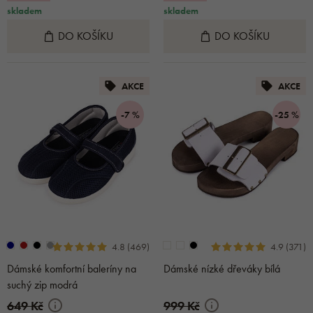
skladem
skladem
DO KOŠÍKU
DO KOŠÍKU
AKCE
AKCE
-7 %
-25 %
4.8 (469)
4.9 (371)
Dámské komfortní baleríny na
Dámské nízké dřeváky bílá
suchý zip modrá
649 Kč
999 Kč