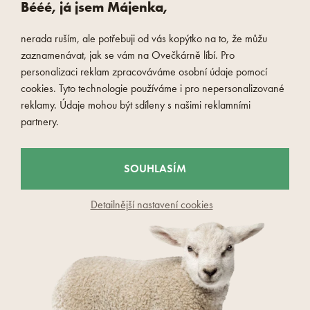
Bééé, já jsem Májenka,
nerada ruším, ale potřebuji od vás kopýtko na to, že můžu
zaznamenávat, jak se vám na Ovečkárně líbí. Pro
personalizaci reklam zpracováváme osobní údaje pomocí
cookies. Tyto technologie používáme i pro nepersonalizované
reklamy. Údaje mohou být sdíleny s našimi reklamními
+1
+1
4.7 (1309)
4.7 (1309)
partnery.
Dámské prodyšné gelové tenisky
Dámské prodyšné gelové tenisky
béžová
růžová
999 Kč
999 Kč
SOUHLASÍM
849 Kč
849 Kč
Detailnější nastavení cookies
skladem
skladem
DO KOŠÍKU
DO KOŠÍKU
AKCE
AKCE
Sleva 15 %
-16 %
-40 %