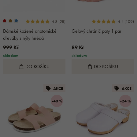
4.8 (28)
4.4 (109)
Dámské kožené anatomické
Gelový chránič paty 1 pár
dřeváky s nýty hnědá
999 Kč
89 Kč
skladem
skladem
DO KOŠÍKU
DO KOŠÍKU
AKCE
AKCE
-40 %
-24 %