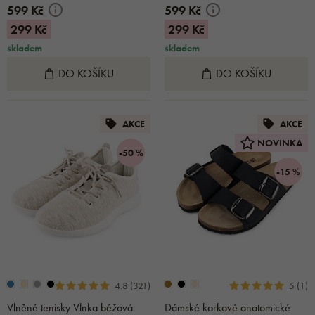
599 Kč
599 Kč
299 Kč
299 Kč
skladem
skladem
DO KOŠÍKU
DO KOŠÍKU
AKCE
AKCE
NOVINKA
-50 %
-15 %
4.8 (321)
5 (1)
Vlněné tenisky Vlnka béžová
Dámské korkové anatomické