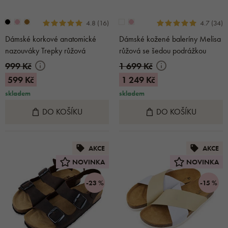
4.8 (16)
4.7 (34)
Dámské korkové anatomické
Dámské kožené baleríny Melisa
nazouváky Trepky růžová
růžová se šedou podrážkou
999 Kč
1 699 Kč
599 Kč
1 249 Kč
skladem
skladem
DO KOŠÍKU
DO KOŠÍKU
AKCE
AKCE
NOVINKA
NOVINKA
-23 %
-15 %