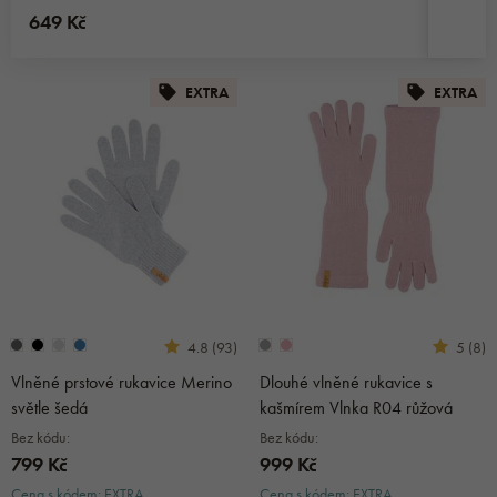
649 Kč
EXTRA
EXTRA
4.8 (93)
5 (8)
Vlněné prstové rukavice Merino
Dlouhé vlněné rukavice s
světle šedá
kašmírem Vlnka R04 růžová
Bez kódu:
Bez kódu:
799 Kč
999 Kč
Cena s kódem: EXTRA
Cena s kódem: EXTRA