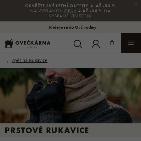
×
OSVĚŽTE SVÉ LETNÍ OUTFITY
☀️
AŽ -50 %
NA VYBRANOU
OBUV
A
AŽ -30 %
NA
VYBRANÉ
OBLEČENÍ
Přidejte se do Ovčí rodiny
PRSTOVÉ RUKAVICE