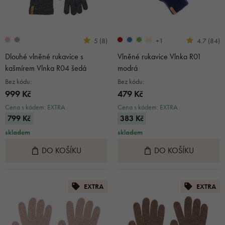
+1
5 (8)
4.7 (84)
Dlouhé vlněné rukavice s
Vlněné rukavice Vlnka R01
kašmírem Vlnka R04 šedá
modrá
Bez kódu:
Bez kódu:
999 Kč
479 Kč
Cena s kódem: EXTRA
Cena s kódem: EXTRA
799 Kč
383 Kč
skladem
skladem
DO KOŠÍKU
DO KOŠÍKU
EXTRA
EXTRA