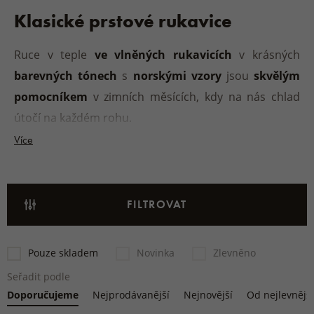
Klasické prstové rukavice
Ruce v teple
ve vlněných rukavicích
v krásných
barevných tónech
s
norskými
vzory
jsou
skvělým
pomocníkem
v zimních měsících, kdy na nás chlad
útočí na každém rohu.
Více
FILTROVAT
Pouze skladem
Novinka
Zlevněno
Seřadit podle
Doporučujeme
Nejprodávanější
Nejnovější
Od nejlevnějš