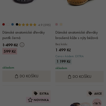
4.9 (595)
Dámské anatomické dřeváky
Dámské anatomické dřeváky
puntík černá
broušená kůže s nýty béžová
Bez kódu:
1 499 Kč
1 499 Kč
599 Kč
Cena s kódem: EXTRA
1 199 Kč
skladem
skladem
DO KOŠÍKU
DO KOŠÍKU
EXTRA
AKCE
NOVINKA
-16 %