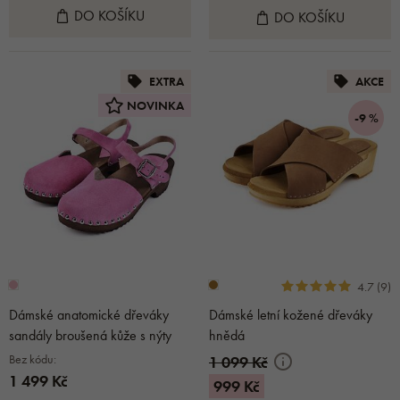
DO KOŠÍKU
DO KOŠÍKU
EXTRA
AKCE
NOVINKA
-9 %
4.7 (9)
Dámské anatomické dřeváky
Dámské letní kožené dřeváky
sandály broušená kůže s nýty
hnědá
růžová
Bez kódu:
1 099 Kč
1 499 Kč
999 Kč