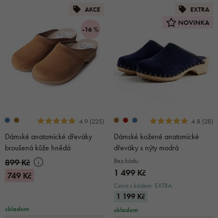
AKCE
EXTRA
NOVINKA
-16 %
4.9 (225)
4.8 (28)
Dámské anatomické dřeváky
Dámské kožené anatomické
broušená kůže hnědá
dřeváky s nýty modrá
Bez kódu:
899 Kč
1 499 Kč
749 Kč
Cena s kódem: EXTRA
1 199 Kč
skladem
skladem