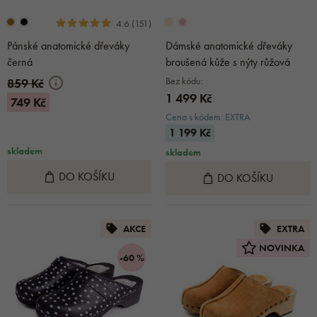
4.6 (151)
Pánské anatomické dřeváky
Dámské anatomické dřeváky
černá
broušená kůže s nýty růžová
Bez kódu:
859 Kč
1 499 Kč
749 Kč
Cena s kódem: EXTRA
1 199 Kč
skladem
skladem
DO KOŠÍKU
DO KOŠÍKU
AKCE
EXTRA
NOVINKA
-60 %