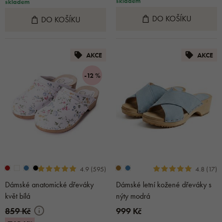
skladem
skladem
DO KOŠÍKU
DO KOŠÍKU
AKCE
AKCE
-12 %
4.9 (595)
4.8 (17)
Dámské anatomické dřeváky
Dámské letní kožené dřeváky s
květ bílá
nýty modrá
859 Kč
999 Kč