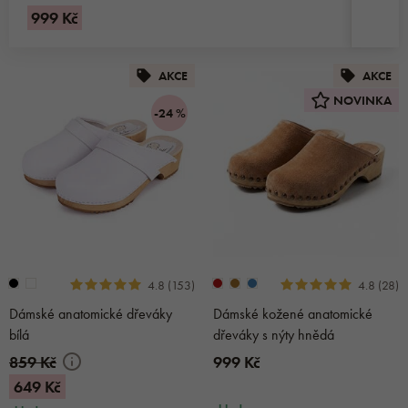
999 Kč
LÁTKOVÉ PANTOFLE
KOTNÍKOVÉ TENISKY
BAREFOOT PANTOFLE A BAČKORY
ZDRAVOTNÍ PANTOFLE A NAZOUVÁKY
DĚTSKÁ ZIMNÍ OBUV
AKCE
AKCE
NOVINKA
SADY PANTOFLÍ PRO HOSTY
BAREFOOT TENISKY
BAREFOOT ZIMNÍ BOTY
CAPÁČKY
-24 %
BÍLÉ TENISKY
DĚTSKÉ BAREFOOT BOTY
4.8 (153)
4.8 (28)
Dámské anatomické dřeváky
Dámské kožené anatomické
bílá
dřeváky s nýty hnědá
859 Kč
999 Kč
649 Kč