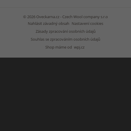
© 2026 Oveckarna.cz - Czech Wool company s.r.o
Nahlásit závadný obsah
Nastavení cookies
Zásady zpracování osobních údajů
Souhlas se zpracováním osobních údajů
Shop máme od
wpj.cz