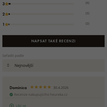
(9)
3
(5)
2
(2)
1
NAPSAT TAKÉ RECENZI
Seřadit podle
Dominica
30.4.2026
Recenze nakupujícího heureka.cz
Líbí se