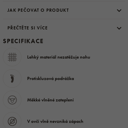
téměř po celé délce nártu, takže se
snadno obouvají
.
JAK PEČOVAT O PRODUKT
Filcový materiál použitý na povrchu bačkor podporuje
jejich dostatečnou
prodyšnost
, a díky vlastnostem ovčí
PŘEČTĚTE SI VÍCE
vlny v botách
nevznikají nepříjemné zápachy
.
SPECIFIKACE
Vnitřní materiál
: ovčí vlna Merino
Lehký materiál nezatěžuje nohu
Vnější materiál
: prodyšný filc
Protiskluzová podrážka
Podrážka
: polyuretan
Měkké vlněné zateplení
V ovčí vlně nevzniká zápach