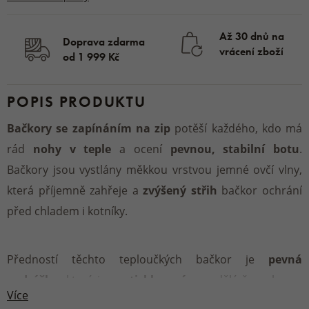
Až 30 dnů na
Doprava zdarma
vrácení zboží
od 1 999 Kč
POPIS PRODUKTU
Bačkory se zapínáním na zip
potěší každého, kdo má
rád
nohy v teple
a ocení
pevnou, stabilní botu
.
Bačkory jsou vystlány měkkou vrstvou jemné ovčí vlny,
která příjemně zahřeje a
zvýšený střih
bačkor ochrání
před chladem i kotníky.
Předností těchto teploučkých bačkor je
pevná
podrážka
, která je
protiskluzová
a nedělá šmouhy na
Více
podlaze. Boty se dají
díky dlouhému zipu
rozepnout