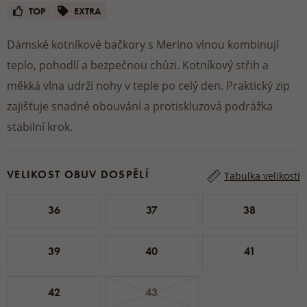
TOP
EXTRA
Dámské kotníkové bačkory s Merino vlnou kombinují
teplo, pohodlí a bezpečnou chůzi. Kotníkový střih a
měkká vlna udrží nohy v teple po celý den. Praktický zip
zajišťuje snadné obouvání a protiskluzová podrážka
stabilní krok.
VELIKOST OBUV DOSPĚLÍ
Tabulka velikostí
36
37
38
39
40
41
42
43