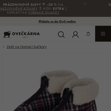
×
OSVĚŽTE SVÉ LETNÍ OUTFITY
☀️
AŽ -50 %
NA VYBRANOU
OBUV
A
AŽ -30 %
NA
VYBRANÉ
OBLEČENÍ
Přidejte se do Ovčí rodiny