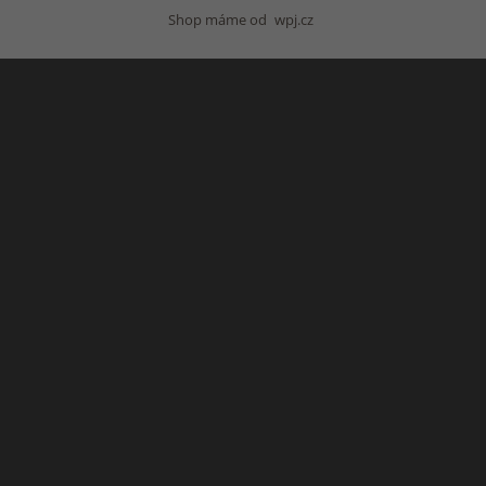
Shop máme od
wpj.cz