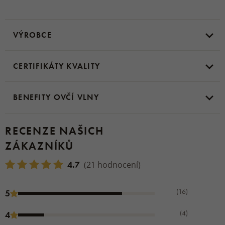
druhá strana 100% bavlna
Rozměry:
34 x 21 cm
VÝROBCE
Objem termoforu:
1,7 L
CERTIFIKÁTY KVALITY
BENEFITY OVČÍ VLNY
RECENZE NAŠICH
ZÁKAZNÍKŮ
4.7
(21 hodnocení)
(16)
5
(4)
4