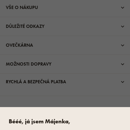
VŠE O NÁKUPU
DŮLEŽITÉ ODKAZY
OVEČKÁRNA
MOŽNOSTI DOPRAVY
RYCHLÁ A BEZPEČNÁ PLATBA
Bééé, já jsem Májenka,