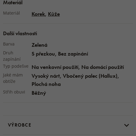
Materiál
Materiál
Korek
,
Kůže
Další vlastnosti
Barva
Zelená
Druh
S přezkou, Bez zapínání
zapínání
Typ podešve
Na venkovní použití, Na domácí použití
Jaké mám
Vysoký nárt, Vbočený palec (Hallux),
obtíže
Plochá noha
Střih obuvi
Běžný
VÝROBCE