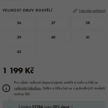
VELIKOST OBUV DOSPĚLÍ
Tabulka velikostí
36
37
38
39
40
41
42
1 199 Kč
Pro výběr velikosti doporučujeme změřit si nohu a řídit se
velikostní tabulkou
. Délka a šířka bot se u jednotlivých modelů
mohou lišit.
S kódem
EXTRA
extra
20% sleva
. |