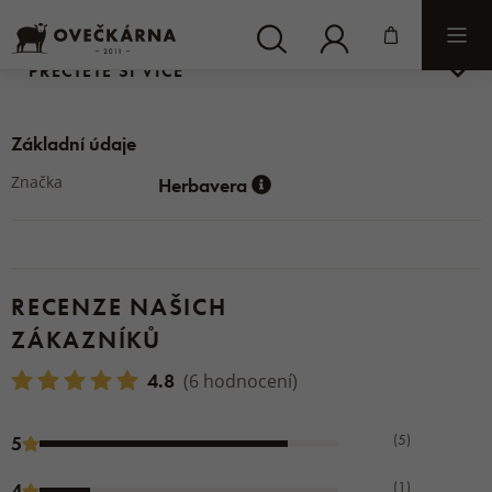
Účinné látky:
arganový olej, keratin, panthenol
Více
PŘEČTĚTE SI VÍCE
Obsah balení:
550 ml
Vyrobeno v České republice.
Základní údaje
Značka
Herbavera
RECENZE NAŠICH
ZÁKAZNÍKŮ
4.8
(6 hodnocení)
(5)
5
(1)
4