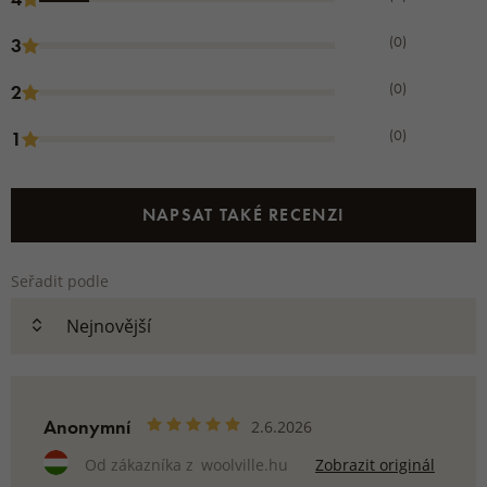
(0)
3
(0)
2
(0)
1
NAPSAT TAKÉ RECENZI
Seřadit podle
Anonymní
2.6.2026
Od zákazníka z
woolville.hu
Zobrazit originál