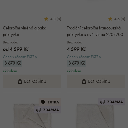
4.8 (8)
4.6 (8)
Celoroční vlněná alpaka
Tradiční celoroční francouzská
přikrývka
přikrývka s ovčí vlnou 220x200
Bez kódu:
Bez kódu:
od 4 599 Kč
4 599 Kč
Cena s kódem: EXTRA
Cena s kódem: EXTRA
3 679 Kč
3 679 Kč
skladem
skladem
DO KOŠÍKU
DO KOŠÍKU
ZDARMA
EXTRA
ZDARMA