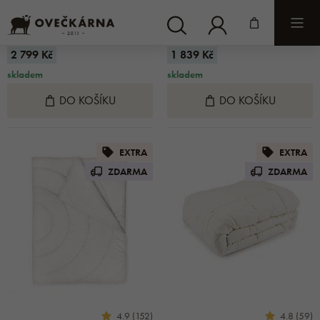
Bez kódu:
Bez kódu:
od 3 499 Kč
od 2 299 Kč
Cena s kódem: EXTRA
Cena s kódem: EXTRA
2 799 Kč
1 839 Kč
skladem
skladem
DO KOŠÍKU
DO KOŠÍKU
EXTRA
EXTRA
ZDARMA
ZDARMA
4.9 (152)
4.8 (59)