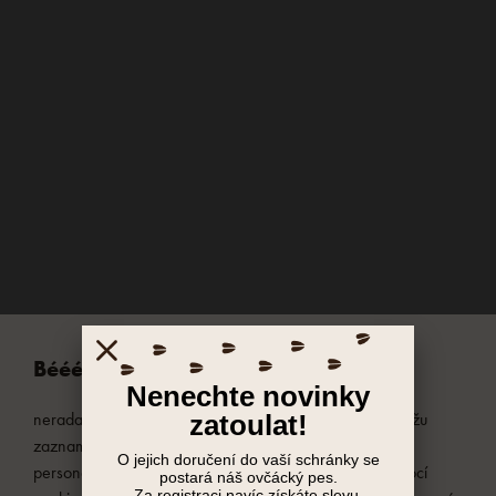
Bééé, já jsem Májenka,
nerada ruším, ale potřebuji od vás kopýtko na to, že můžu
zaznamenávat, jak se vám na Ovečkárně líbí. Pro
personalizaci reklam zpracováváme osobní údaje pomocí