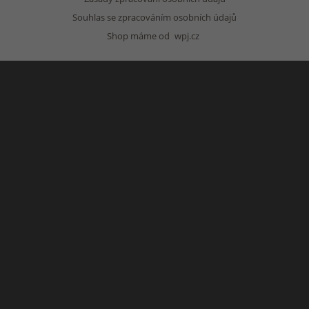
Souhlas se zpracováním osobních údajů
Shop máme od
wpj.cz