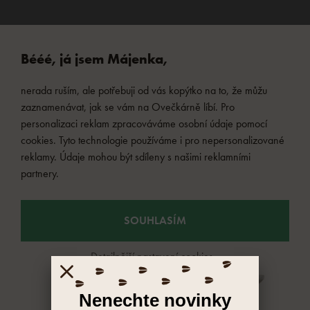
Bééé, já jsem Májenka,
nerada ruším, ale potřebuji od vás kopýtko na to, že můžu
zaznamenávat, jak se vám na Ovečkárně líbí. Pro
personalizaci reklam zpracováváme osobní údaje pomocí
cookies. Tyto technologie používáme i pro nepersonalizované
reklamy. Údaje mohou být sdíleny s našimi reklamními
partnery.
SOUHLASÍM
Detailnější nastavení cookies
Sleva 15 %