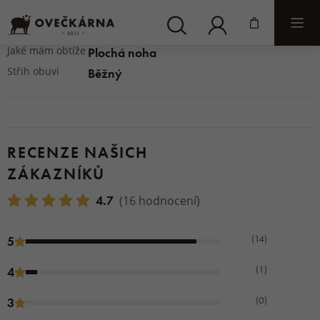
Druh zapínání
Bez zapínání
Typ podešve
Na domácí použití, Na venkovní použití
Jaké mám obtíže
Plochá noha
Střih obuvi
Běžný
RECENZE NAŠICH
ZÁKAZNÍKŮ
4.7
(16 hodnocení)
(14)
5
(1)
4
(0)
3