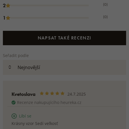
(0)
2
(0)
1
NAPSAT TAKÉ RECENZI
Seřadit podle
Kvetoslava
24.7.2025
Recenze nakupujícího heureka.cz
Líbí se
Krásny vzor Sedí veľkosť