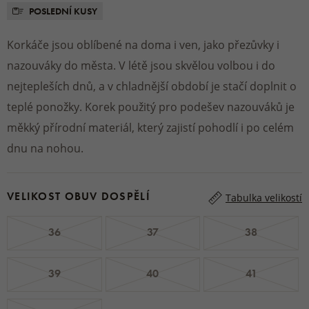
POSLEDNÍ KUSY
Korkáče jsou oblíbené na doma i ven, jako přezůvky i
nazouváky do města. V létě jsou skvělou volbou i do
nejtepleších dnů, a v chladnější období je stačí doplnit o
teplé ponožky. Korek použitý pro podešev nazouváků je
měkký přírodní materiál, který zajistí pohodlí i po celém
dnu na nohou.
VELIKOST OBUV DOSPĚLÍ
Tabulka velikostí
36
37
38
39
40
41