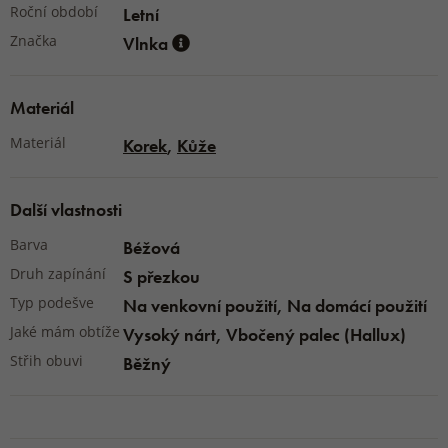
Roční období
Letní
Značka
Vlnka
Materiál
Materiál
Korek
,
Kůže
Další vlastnosti
Barva
Béžová
Druh zapínání
S přezkou
Typ podešve
Na venkovní použití, Na domácí použití
Jaké mám obtíže
Vysoký nárt, Vbočený palec (Hallux)
Střih obuvi
Běžný