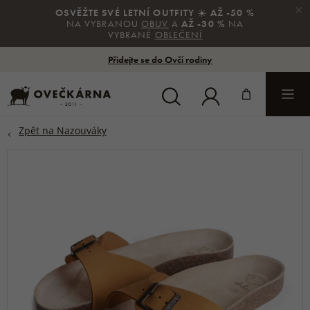
×
OSVĚŽTE SVÉ LETNÍ OUTFITY
☀️
AŽ -50 %
NA VYBRANOU
OBUV
A
AŽ -30 %
NA
VYBRANÉ
OBLEČENÍ
Přidejte se do Ovčí rodiny