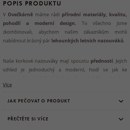
POPIS PRODUKTU
V
Ovečkárně
máme rádi
přírodní materiály, kvalitu,
pohodlí a moderní design.
To všechno jsme
zkombinovali, abychom našim zákazníkům mohli
nabídnout krásný pár
lehounkých letních nazouváků
.
Naše korkové nazouváky mají spoustu
předností
. Jejich
vzhled je jednoduchý a moderní, hodí se jak ke
sportovnímu oblečení, tak i elegantnějšímu letnímu
Více
vzhledu.
Přezka na pásku přes nárt
je nejen hezká, ale
především
funkční
. Můžete si díky ní Laury
upravit
JAK PEČOVAT O PRODUKT
přesně pro svou nohu a nehrozí, že by někomu byly moc
úzké nebo moc široké.
PŘEČTĚTE SI VÍCE