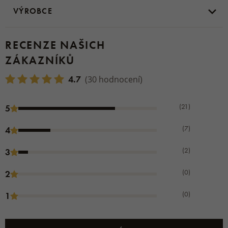
VÝROBCE
RECENZE NAŠICH
ZÁKAZNÍKŮ
4.7
(30 hodnocení)
(21)
5
(7)
4
(2)
3
(0)
2
(0)
1