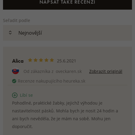
NAPSAT TAKÉ RECENZI
Seřadit podle
Alica
25.6.2021
Od zákazníka z
oveckaren.sk
Zobrazit originál
Recenze nakupujícího heureka.sk
Líbí se
Pohodlné, praktické žabky, jejichž výhodou je
nastavitelnost pásků. Mohla bych je nosit 24 hodin a
ani bych nevěděla, že je mám na sobě. Mohu jen
doporučit.