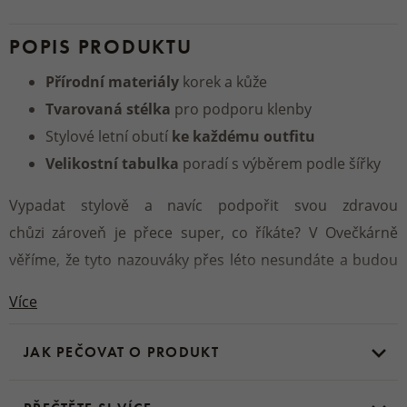
POPIS PRODUKTU
Přírodní materiály
korek a kůže
Tvarovaná stélka
pro podporu klenby
Stylové letní obutí
ke každému outfitu
Velikostní tabulka
poradí s výběrem podle šířky
Vypadat stylově a navíc podpořit svou zdravou
chůzi zároveň je přece super, co říkáte? V Ovečkárně
věříme, že tyto nazouváky přes léto nesundáte a budou
vašim skvělým společníkem ať už doma, nebo venku.
Více
Materiál:
JAK PEČOVAT O PRODUKT
Svršek, stélka - 100 % hovězí useň
Fusbet - korek, přírodní latex