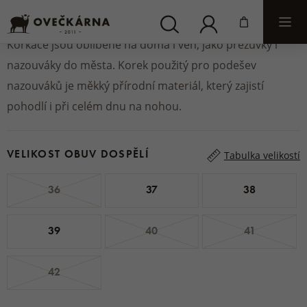
AKCE
Korkáče jsou oblíbené na doma i ven, jako přezůvky i
nazouváky do města. Korek použitý pro podešev
nazouváků je měkký přírodní materiál, který zajistí
pohodlí i při celém dnu na nohou.
VELIKOST OBUV DOSPĚLÍ
Tabulka velikostí
36
37
38
39
40
41
42