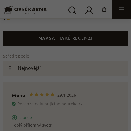
(0)
2
(0)
1
NAPSAT TAKÉ RECENZI
Seřadit podle
Marie
29.1.2026
Recenze nakupujícího heureka.cz
Líbí se
Teplý příjemný svetr