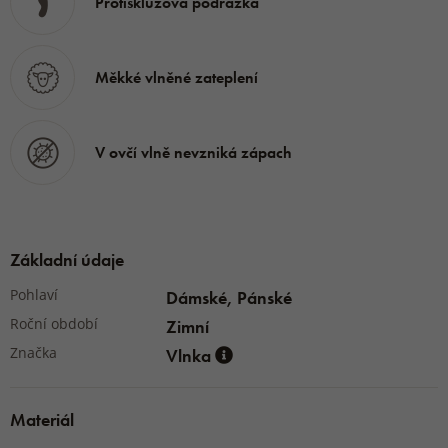
Protiskluzová podrážka
Měkké vlněné zateplení
V ovčí vlně nevzniká zápach
Základní údaje
Pohlaví
Dámské, Pánské
Roční období
Zimní
Značka
Vlnka
Materiál