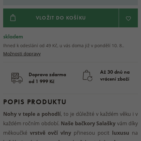
VLOŽIT DO KOŠÍKU
skladem
Ihned k odeslání od 49 Kč, u vás doma již v pondělí 10. 8..
Možnosti dopravy
Až 30 dnů na
Doprava zdarma
vrácení zboží
od 1 999 Kč
POPIS PRODUKTU
Nohy v teple a pohodlí
, to je důležité v každém věku i v
každém ročním období.
Naše bačkory Salašky
vám díky
měkoučké
vrstvě ovčí vlny
přinesou pocit
luxusu
na