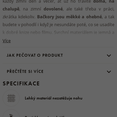
každý zimní den a večer, ať už ho trávíte
doma, na
chalupě
, na zimní
dovolené
, ale také třeba v práci,
zkrátka kdekoliv.
Bačkory jsou měkké a ohebné
, a tak
budete v pohodlí i když je nesundáte poté, co se usadíte
k dobré knize nebo filmu. Svrchní materiálem je jemná a
hebká broušená kůže
, a přírodní zbarvení
Salašek
je
Více
univerzální
pro
dámy i pro pány.
JAK PEČOVAT O PRODUKT
Materiál:
kůže, ovčí vlna
PŘEČTĚTE SI VÍCE
SPECIFIKACE
Lehký materiál nezatěžuje nohu