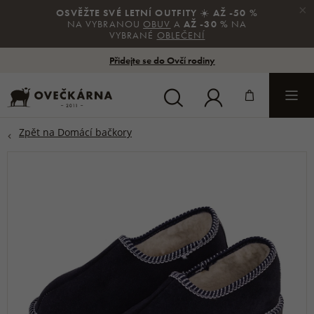
×
OSVĚŽTE SVÉ LETNÍ OUTFITY
☀️
AŽ -50 %
NA VYBRANOU
OBUV
A
AŽ -30 %
NA
VYBRANÉ
OBLEČENÍ
Přidejte se do Ovčí rodiny