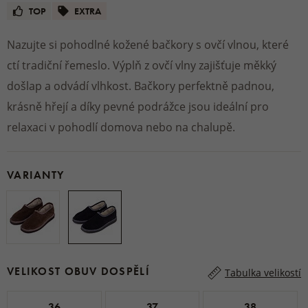
TOP
EXTRA
Nazujte si pohodlné kožené bačkory s ovčí vlnou, které
ctí tradiční řemeslo. Výplň z ovčí vlny zajišťuje měkký
došlap a odvádí vlhkost. Bačkory perfektně padnou,
krásně hřejí a díky pevné podrážce jsou ideální pro
relaxaci v pohodlí domova nebo na chalupě.
VARIANTY
VELIKOST OBUV DOSPĚLÍ
Tabulka velikostí
36
37
38