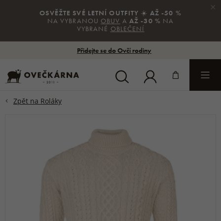
×
OSVĚŽTE SVÉ LETNÍ OUTFITY
☀️
AŽ -50 %
NA VYBRANOU
OBUV
A
AŽ -30 %
NA
VYBRANÉ
OBLEČENÍ
Přidejte se do Ovčí rodiny