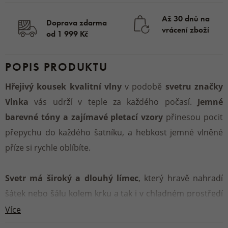
Až 30 dnů na
Doprava zdarma
vrácení zboží
od 1 999 Kč
POPIS PRODUKTU
Hřejivý kousek kvalitní vlny
v podobě
svetru značky
Vlnka
vás udrží v teple za každého počasí.
Jemné
barevné tóny
a zajímavé pletací vzory
přinesou pocit
přepychu do každého šatníku, a hebkost jemné vlněné
příze si rychle oblíbíte.
Svetr má široký a dlouhý límec
, který hravě nahradí
šátek nebo šálu kolem krku a tak i v chladném prostředí
nebo průvanu nemusíte mít obavu z prochladnutí.
Více