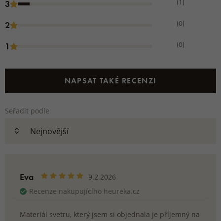
(1)
3
(0)
2
(0)
1
NAPSAT TAKÉ RECENZI
Seřadit podle
Eva
9.2.2026
Recenze nakupujícího heureka.cz
Materiál svetru, který jsem si objednala je příjemný na