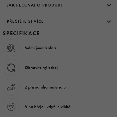
JAK PEČOVAT O PRODUKT
Ovčí vlna použitá pro výrobu tohoto svetru je
velmi
jemná a důkladně česaná,
je tedy
výjimečně hebká
a
nemusíte se bát kousavého pocitu, který jsme kdysi u
PŘEČTĚTE SI VÍCE
svetrů znali. Kromě hebkosti má svetr všechny další
SPECIFIKACE
vlastnosti ovčí vlny, jako je schopnost udržovat stálou
teplotu, odvádění vlhkosti od těla.
Velmi jemná vlna
Materiál:
100 % ovčí vlna Merino
Obnovitelný zdroj
Z přírodního materiálu
Vlna hřeje i když je vlhká