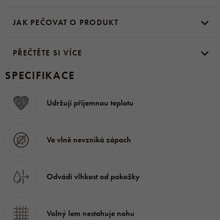
podmínky vydržely
, a to
díky zesílené patě
a
prstům
.
JAK PEČOVAT O PRODUKT
Na noze sedí krásně díky jejich střihu.
My z Ovečkárny
vám tyto ponožky můžeme jedině
doporučit
, protože
pro
PŘEČTĚTE SI VÍCE
sport
, a hlavně ten zimní, budete lepší materiál než
ovčí vlnu
těžko hledat.
SPECIFIKACE
Ponožky jsou vyrobeny v České republice na
Udržují příjemnou teplotu
Vysočině,
kde má výroba již svou dlouholetou tradici a je
zde kladen
důraz na kvalitu a prvotřídní materiál.
Ve vlně nevzniká zápach
Materiál:
50 % vlna Merino, 40 % polypropylen, 6 %
Odvádí vlhkost od pokožky
polyamid, 4 % elastan
Volný lem nestahuje nohu