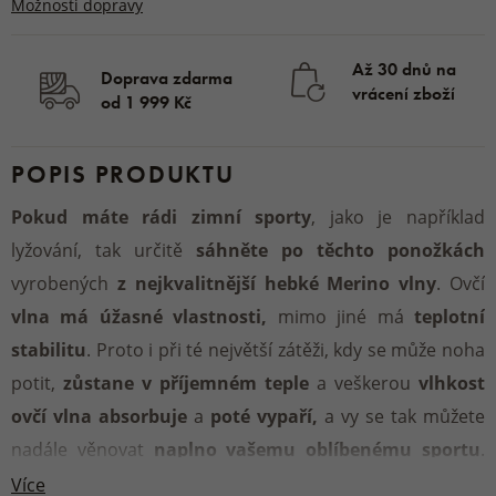
Možnosti dopravy
Až 30 dnů na
Doprava zdarma
vrácení zboží
od 1 999 Kč
POPIS PRODUKTU
Pokud máte rádi zimní sporty
, jako je například
lyžování, tak určitě
sáhněte po těchto ponožkách
vyrobených
z nejkvalitnější hebké Merino vlny
. Ovčí
vlna má úžasné vlastnosti,
mimo jiné má
teplotní
stabilitu
. Proto i při té největší zátěži, kdy se může noha
potit,
zůstane v příjemném teple
a veškerou
vlhkost
ovčí vlna absorbuje
a
poté vypaří,
a vy se tak můžete
nadále věnovat
naplno vašemu oblíbenému sportu
.
Ponožky jsou
navrženy
tak, aby tyto
extrémní
Více