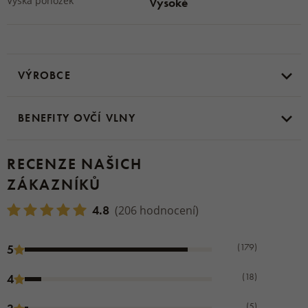
Výška ponožek
Vysoké
VÝROBCE
BENEFITY OVČÍ VLNY
RECENZE NAŠICH
ZÁKAZNÍKŮ
4.8
(206 hodnocení)
(179)
5
(18)
4
(5)