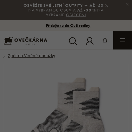
×
OSVĚŽTE SVÉ LETNÍ OUTFITY
☀️
AŽ -50 %
NA VYBRANOU
OBUV
A
AŽ -30 %
NA
VYBRANÉ
OBLEČENÍ
Přidejte se do Ovčí rodiny