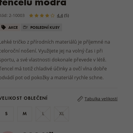
tencelu modrá
fle a nazouváky
Bundy
Obuv na zahradu
y
Balzámy a mazání
DÁRKY NA CHATU A
Podsedáky
MATRACE A TOPPERY
Ostatní přírodní kosmetika
V
A
Kód: 2-10003
4.4
(5)
VLOŽKY DO BOT
CHALUPU
MIMINKA A
STREETWEAR
OBOUKY
Venkovní deky a plédy
e / papuče
ostěradla
ení
CE
Dřevěné a proutěné výrobky
AKCE
POSLEDNÍ KUSY
ostěradla
DOPLŇKY K OBUVI
DOMÁCÍ OBLEČENÍ
nky
upelny
ÚKLIDOVÉ PROSTŘEDKY
Pyžama a noční košile
Lehké tričko z přírodních materiálů je příjemné na
lňky
Praní a sušení prádla
Župany
celoroční nošení. Využijete jej na volný čas i při
uv
Domácí drogerie
Teplákovky
sportu, a své vlastnosti dokonale převede v létě.
Trenky
Tencel má totiž chladivé účinky a ovčí vlna dobře
 boty
odvádí pot od pokožky a materiál rychle schne.
DOPLŇKY K OBLEČENÍ
ZIMNÍ OBUV
e
e
VELIKOST OBLEČENÍ
Tabulka velikostí
S
M
L
XL