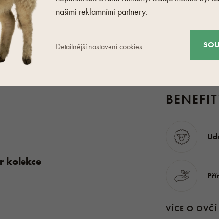
našimi reklamními partnery.
SOU
inky na Ovečkárně
Detailnější nastavení cookies
eno
BENEFIT
Udr
r kolekce
Pří
VÍCE O OVČ