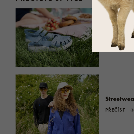
Letní nov
22723x přečt
PŘEČÍST
Streetwea
PŘEČÍST