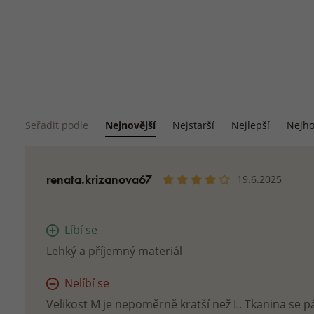
Seřadit podle
Nejnovější
Nejstarší
Nejlepší
Nejho
renata.krizanova67
19.6.2025
Líbí se
Lehký a příjemný materiál
Nelíbí se
Velikost M je nepoměrně kratší než L. Tkanina se