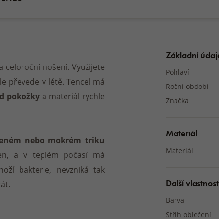
Základní údaj
 celoroční nošení. Využijete
Pohlaví
ale převede v létě. Tencel má
Roční období
od pokožky
a materiál rychle
Značka
Materiál
ceném nebo mokrém triku
Materiál
ken, a v teplém počasí má
oží bakterie, nevzniká tak
Další vlastnost
át.
Barva
Střih oblečení