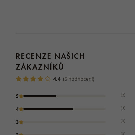
RECENZE NAŠICH
ZÁKAZNÍKŮ
4.4
(5 hodnocení)
(2)
5
(3)
4
(0)
3
(0)
2