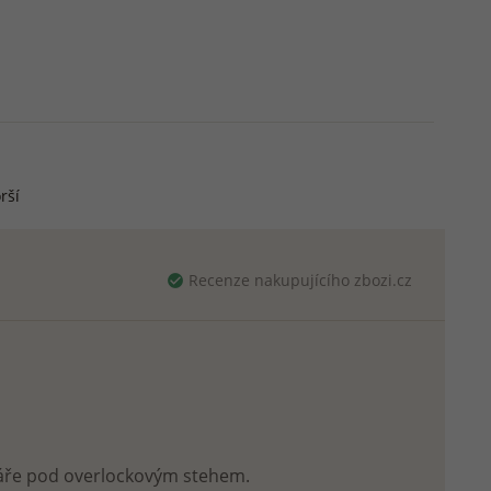
rší
Recenze nakupujícího zbozi.cz
 páře pod overlockovým stehem.