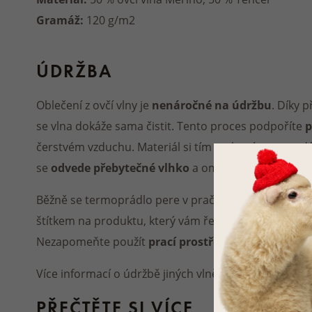
Gramáž:
120 g/m2
ÚDRŽBA
Oblečení z ovčí vlny je
nenáročné na údržbu
. Díky 
se vlna dokáže sama čistit. Tento proces podpoříte
p
čerstvém vzduchu. Materiál si tím zachová svou nadý
se
odvede přebytečné vlhko
a omezí se množení bak
Běžně se termoprádlo pere v pračce na jemný progra
štítkem na produktu, který vám řekne zda oblečení 
Nezapomeňte použít
prací prostředek vhodný na p
Více informací o údržbě jiných vlněných produktů si
PŘEČTĚTE SI VÍCE