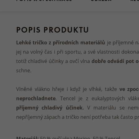
POPIS PRODUKTU
Lehké tričko z přírodních materiálů
je příjemné na
jej na volný čas i při sportu, a své vlastnosti dokon
totiž chladivé účinky a ovčí vlna
dobře odvádí pot 
schne.
Vlněné vlákno hřeje i když je vlhké, takže
ve zpo
neprochladnete
. Tencel je z eukalyptových vlá
příjemný chladivý účinek.
V materiálu se nemn
nepříjemný zápach a tričko není potřeba tak často pr
Materiál:
50 % ovčí vlna Merino, 50 % Tencel