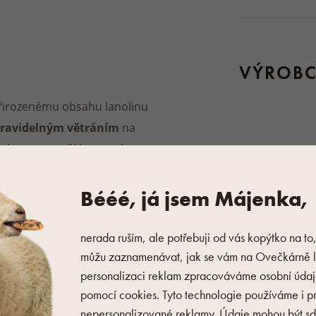
VÝROBC
přirozenému obsahu lanolinu
ravidelným větráním
na
chanost a měkkost, z vlny
terií.
Bééé, já jsem Májenka,
m do 30 °C. Vždy se řiďte
můžete dát do pračky.
nerada ruším, ale potřebuji od vás kopýtko na to
řírodní vlákna.
můžu zaznamenávat, jak se vám na Ovečkárně lí
personalizaci reklam zpracováváme osobní úda
 můžete přečíst
zde
.
VÝROBC
pomocí cookies. Tyto technologie používáme i p
nepersonalizované reklamy. Údaje mohou být sdí