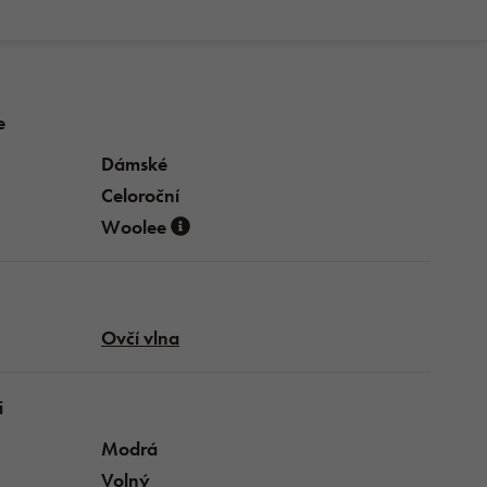
Kč
999 Kč
e
Dámské
Celoroční
Woolee
Ovčí vlna
i
Modrá
Volný