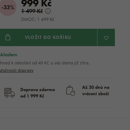
999 Kč
-33%
1 499 Kč
DMOC: 1 499 Kč
VLOŽIT DO KOŠÍKU
skladem
Ihned k odeslání od 49 Kč, u vás doma již zítra.
Možnosti dopravy
Až 30 dnů na
Doprava zdarma
vrácení zboží
od 1 999 Kč
skladem
1 499
KOUPIT