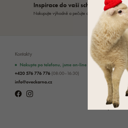
Kontakty
Vše o nákupu
Nakupte po telefonu, jsme on-line
Vše o nákupu
+420 576 776 776
(08:00–16:30)
Vrácení zboží
info@oveckarna.cz
Reklamace zb
Doprava a pla
Obchodní po
Slevy a akce