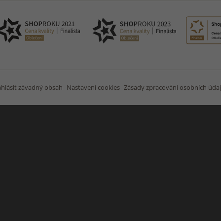
hlásit závadný obsah
Nastavení cookies
Zásady zpracování osobních úda