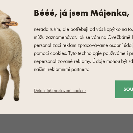
Bééé, já jsem Májenka,
nerada ruším, ale potřebuji od vás kopýtko na to
můžu zaznamenávat, jak se vám na Ovečkárně lí
personalizaci reklam zpracováváme osobní úda
pomocí cookies. Tyto technologie používáme i p
Důležité odkazy
Ovečkárna
nepersonalizované reklamy. Údaje mohou být sdí
Registrace
O nás
našimi reklamními partnery.
Proč ovčí vlna?
Kontakt
oží
Blog
Kariéra
SOU
Detailnější nastavení cookies
tba
Udržitelnost
dmínky
Oznámení protiprávního jednání