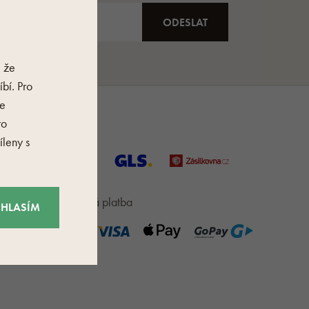
, že
bí. Pro
je
ro
Možnosti dopravy
leny s
Rychlá a bezpečná platba
HLASÍM