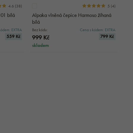
Pyžama a noční košile
4.6 (38)
5 (4)
lňky
Praní a sušení prádla
Župany
uv
N01 bílá
Alpaka vlněná čepice Harmoso žíhaná
Domácí drogerie
Teplákovky
bílá
Trenky
 boty
kódem: EXTRA
Bez kódu:
Cena s kódem: EXTRA
559 Kč
799 Kč
999 Kč
DOPLŇKY K OBLEČENÍ
ZIMNÍ OBUV
e
skladem
e