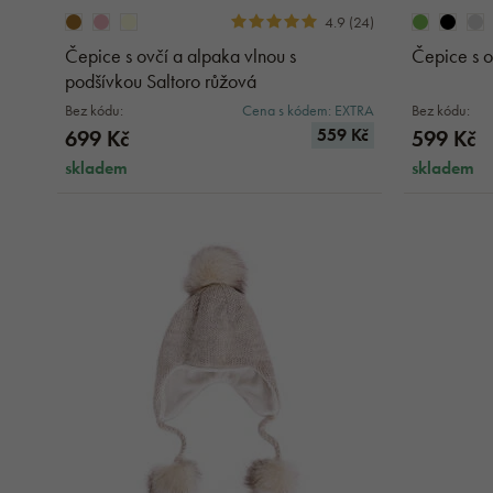
Tílka
Protiskluzové bačkory
4.9 (24)
Košile
Čepice s ovčí a alpaka vlnou s
Čepice s o
JARNÍ A LETNÍ OBUV
podšívkou Saltoro růžová
Baleríny
VESTY
Bez kódu:
Cena s kódem: EXTRA
Bez kódu:
Vesty pro volný čas
Nazouváky
559 Kč
699 Kč
599 Kč
Módní vesty
Sandály
skladem
skladem
Sportovní vesty
MIKINY