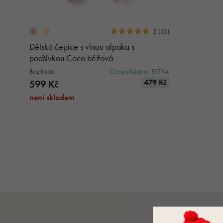
5 (13)
Dětská čepice s vlnou alpaka s
podšívkou Coco béžová
Bez kódu:
Cena s kódem: EXTRA
479 Kč
599 Kč
není skladem