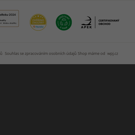
jů
Souhlas se zpracováním osobních údajů
Shop máme od
wpj.cz