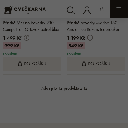
4.9 (7)
4.4 (4)
Pánské Merino boxerky 230
Pánské boxerky Merino 150
Competition Ortovox petrol blue
Anatomica Boxers Icebreaker
Gristone
1 499 Kč
1 199 Kč
999 Kč
849 Kč
skladem
skladem
DO KOŠÍKU
DO KOŠÍKU
Viděli jste 12 produktů z 12