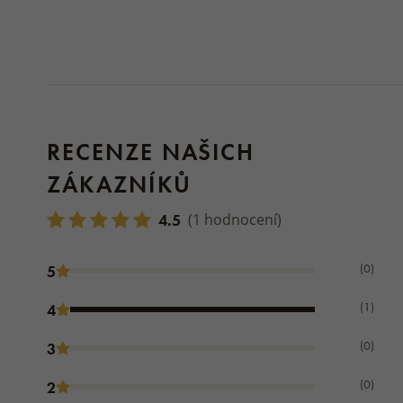
RECENZE NAŠICH
ZÁKAZNÍKŮ
4.5
(1 hodnocení)
(0)
5
(1)
4
(0)
3
(0)
2