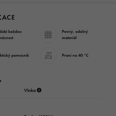
KACE
dobí každou
Pevný, odolný
mácnost
materiál
ktický pomocník
Praní na 40 °C
e
Vlnka