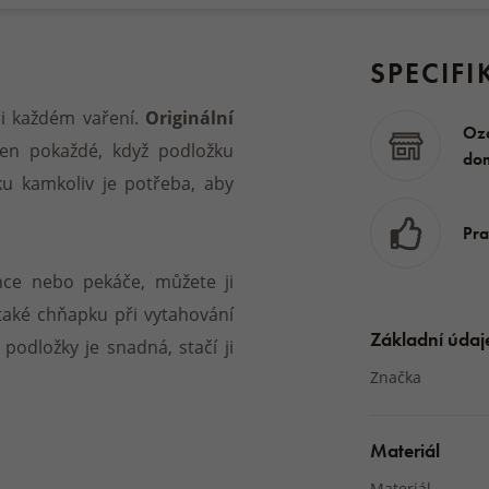
SPECIFI
ři každém vaření.
Originální
Oz
den pokaždé, když podložku
do
ku kamkoliv je potřeba, aby
Pra
ce nebo pekáče, můžete ji
aké chňapku při vytahování
Základní údaj
odložky je snadná, stačí ji
Značka
Materiál
Materiál