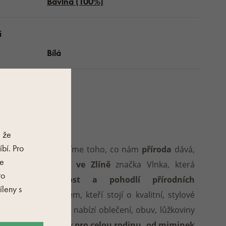
Bavlna (100%)
i
Bílá
E
Vlnka
, že
bí. Pro
Protože si vážíme toho, co nám
příroda
dává,
je
vznikla u nás
ve Zlíně
značka Vlnka, která
ro
přináší
radost a pohodlí přírodních
leny s
materiálů
všem, kteří stojí o kvalitní, stylové
výrobky. Vlnka nabízí oblečení, obuv, lůžkoviny
a další doplňky
pro celou rodinu, od miminek