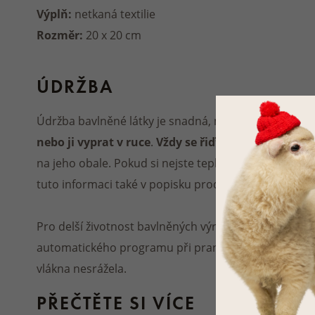
Výplň:
netkaná textilie
Rozměr:
20 x 20 cm
ÚDRŽBA
Údržba bavlněné látky je snadná, můžete ji bez obav
nebo ji vyprat v ruce
.
Vždy se řiďte podle pracích
na jeho obale. Pokud si nejste teplotou praní jistí,
tuto informaci také v popisku produktu.
Pro delší životnost bavlněných výrobků doporučuj
automatického programu
při praní a sušit prádlo na
vlákna nesrážela.
PŘEČTĚTE SI VÍCE