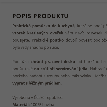
POPIS PRODUKTU
Praktická pomůcka do kuchyně
, která se hodí p
vzorek kreslených oveček
vám navíc rozveselí 
použijete. Praktické
poutko
dovolí pověsit podlož
byla vždy snadno po ruce.
Podložka
chrání pracovní desku
od horkého hrn
použít také
na stůl při servírování jídla.
Nahradí t
horkého nádobí z trouby nebo mikrovlnky. Údržba p
vyprat s běžným prádlem.
Vyrobeno v České republice.
Materiál:
100 % bavlna