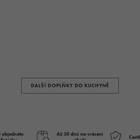
DALŠÍ DOPLŇKY DO KUCHYNĚ
i objednáte
Až 30 dnů na vrácení
Certi
lefonicky
zboží