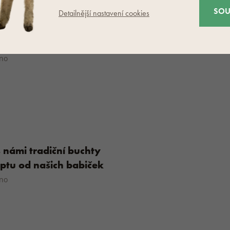
SOU
Detailnější nastavení cookies
 tradiční vánočku
eno
s námi tradiční buchty
eptu od našich babiček
eno