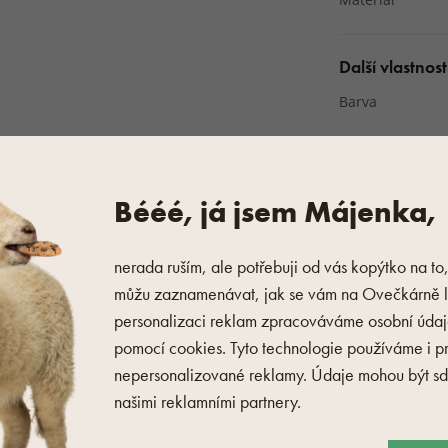
Další vlastnost
Barva
 dát
do automatické pračky
 symbolů na výrobku
nebo
Bééé, já jsem Májenka,
VÝROBC
 na našem e-shopu najdete
nerada ruším, ale potřebuji od vás kopýtko na to
můžu zaznamenávat, jak se vám na Ovečkárně lí
personalizaci reklam zpracováváme osobní úda
eme
snížit počet otáček
pomocí cookies. Tyto technologie používáme i p
 nízkou teplotu, aby se
nepersonalizované reklamy. Údaje mohou být sdí
našimi reklamními partnery.