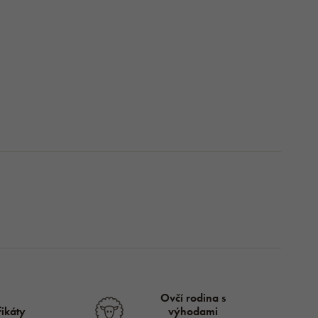
Ovčí rodina s
fikáty
výhodami