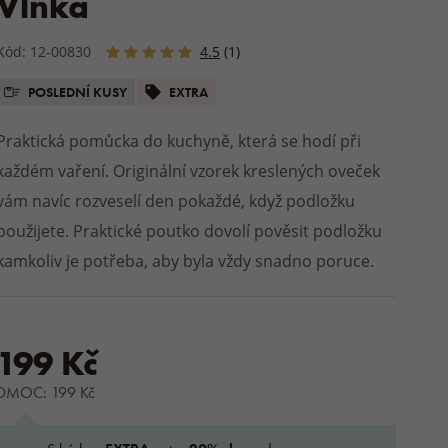
Vlnka
fle a nazouváky
Bundy
Obuv na zahradu
y
Balzámy a mazání
DÁRKY NA CHATU A
Podsedáky
MATRACE A TOPPERY
Ostatní přírodní kosmetika
V
A
Kód: 12-00830
4.5
(1)
VLOŽKY DO BOT
CHALUPU
MIMINKA A
STREETWEAR
OBOUKY
Venkovní deky a plédy
e / papuče
ostěradla
ení
CE
Dřevěné a proutěné výrobky
POSLEDNÍ KUSY
EXTRA
ostěradla
DOPLŇKY K OBUVI
DOMÁCÍ OBLEČENÍ
nky
upelny
ÚKLIDOVÉ PROSTŘEDKY
Pyžama a noční košile
Praktická pomůcka do kuchyně, která se hodí při
lňky
Praní a sušení prádla
Župany
každém vaření. Originální vzorek kreslených oveček
uv
Domácí drogerie
Teplákovky
vám navíc rozveselí den pokaždé, když podložku
Trenky
použijete. Praktické poutko dovolí pověsit podložku
 boty
kamkoliv je potřeba, aby byla vždy snadno poruce.
DOPLŇKY K OBLEČENÍ
ZIMNÍ OBUV
e
e
199 Kč
DMOC: 199 Kč