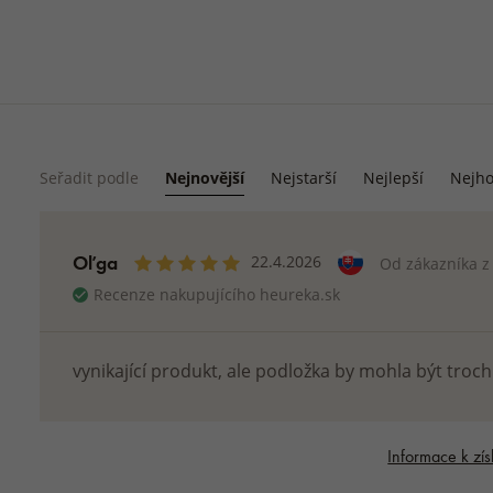
Seřadit podle
Nejnovější
Nejstarší
Nejlepší
Nejho
Oľga
22.4.2026
Od zákazníka 
Recenze nakupujícího heureka.sk
vynikající produkt, ale podložka by mohla být trochu 
Informace k zís