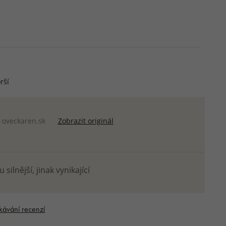
rší
z
oveckaren.sk
Zobrazit originál
silnější, jinak vynikající
kávání recenzí