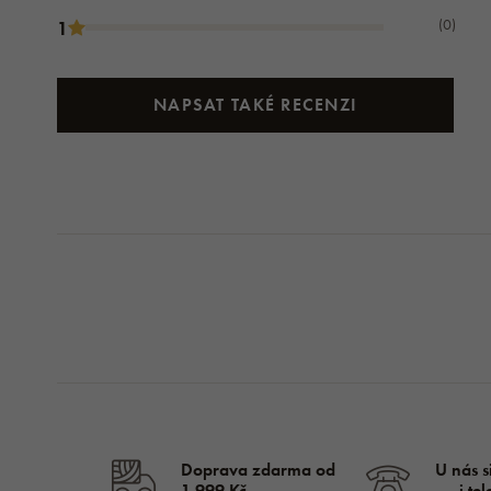
(0)
1
NAPSAT TAKÉ RECENZI
Doprava zdarma od
U nás s
1 999 Kč
i te