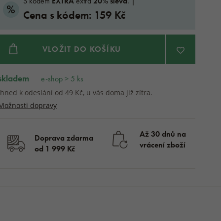
S kódem
EXTRA
extra
20% sleva
. |
Cena s kódem: 159 Kč
VLOŽIT DO KOŠÍKU
skladem
e-shop > 5 ks
Ihned k odeslání od 49 Kč, u vás doma již zítra.
Možnosti dopravy
Až 30 dnů na
Doprava zdarma
vrácení zboží
od 1 999 Kč
skladem
KOUPIT
199 Kč