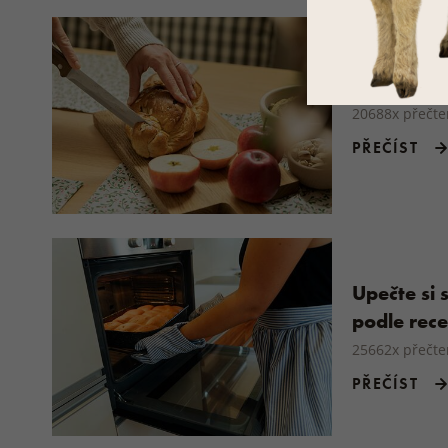
Recept na
20688x přečt
PŘEČÍST
Upečte si 
podle rec
25662x přečt
PŘEČÍST